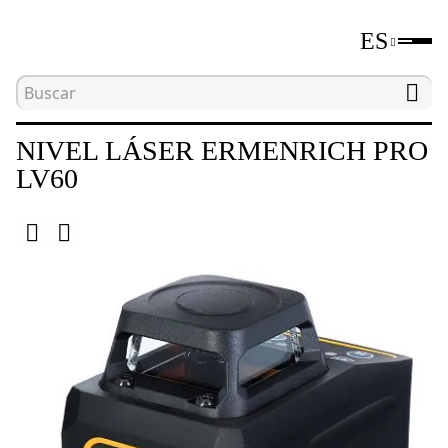
ES
Inicio
Catálogo
Niveles láser y ópticos
Niv
NIVEL LÁSER ERMENRICH PRO
LV60