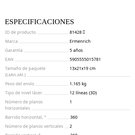
ESPECIFICACIONES
ID de producto
81428
Marca
Ermenrich
Garantía
5 años
EAN
5905555015781
Tamaño de paquete
13x21x19 cm
(LxAn.xAl.)
Peso del envío
1.165 kg
Tipo de nivel láser
12 líneas (3D)
Número de planos
1
horizontales
Barrido horizontal, °
360
Número de planos verticales
2