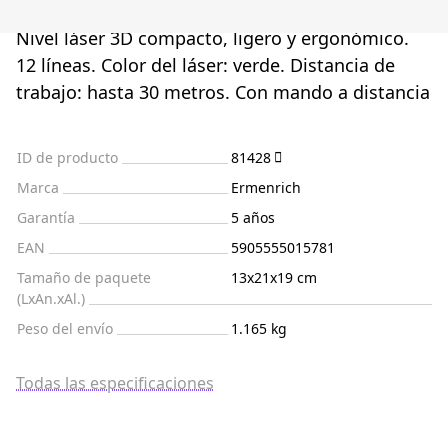
Nivel láser 3D compacto, ligero y ergonómico.
12 líneas. Color del láser: verde. Distancia de
trabajo: hasta 30 metros. Con mando a distancia
ID de producto
81428
Marca
Ermenrich
Garantía
5 años
EAN
5905555015781
Tamaño de paquete
13x21x19 cm
(LxAn.xAl.)
Peso del envío
1.165 kg
Todas las especificaciones