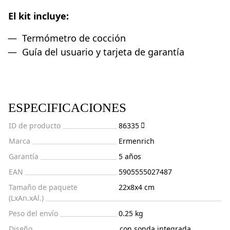
El kit incluye:
Termómetro de cocción
Guía del usuario y tarjeta de garantía
ESPECIFICACIONES
ID de producto
86335
Marca
Ermenrich
Garantía
5 años
EAN
5905555027487
Tamaño de paquete
22x8x4 cm
(LxAn.xAl.)
Peso del envío
0.25 kg
Diseño
con sonda integrada