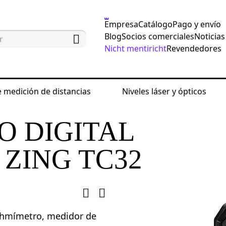
Empresa
Catálogo
Pago y envío
Blog
Socios comerciales
Noticias
Nicht mentiricht
Revendedores
 medición de distancias
Niveles láser y ópticos
edición eléctrica
Multímetros digitales
Multím
O DIGITAL
ZING TC32
ohmímetro, medidor de