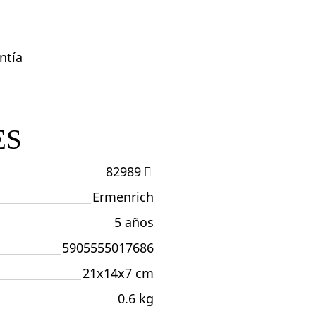
ntía
ES
82989
Ermenrich
5 años
5905555017686
21x14x7 cm
0.6 kg