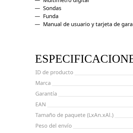
Multímetro digital
Sondas
Funda
Manual de usuario y tarjeta de gara
ESPECIFICACION
ID de producto
Marca
Garantía
EAN
Tamaño de paquete (LxAn.xAl.)
Peso del envío