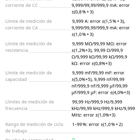
corriente de CC
9,999/99,99/999,9 mA: error
±(0,8 % + 3)
Límite de medición de
9,999 A: error ±(1,5 % + 3),
corriente de CA
9,999/99,99/999,9 mA: error
±(1,0 % + 3)
Límite de medición de
9,999 MΩ/99,99 MΩ: error
resistencia
±(1,2%+3), 99,99 Ω/999,9
Ω/9,999 kΩ/99,99 kΩ/999,9
kΩ: error ±(0,8%+3)
Límite de medición de
9,999 mF/99,99 mF: error
capacidad
±(5,0%+5), 9,999 nF/99,99
nF/999,9 nF/9,999 µF/99,99
µF/999,9 µF: error ±(4,0%+3)
Límites de medición de
99,99 Hz/999,9 Hz/9,999
frecuencia
kHz/99,99 kHz/999,9 kHz/9,999
MHz: error ±(1,0%+3)
Rango de medición de ciclo
1–99 %: error ±(1,0 % + 2)
de trabajo