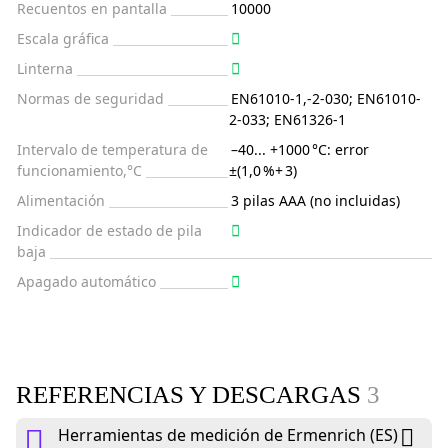
Recuentos en pantalla
10000
Escala gráfica
Linterna
Normas de seguridad
EN61010-1,-2-030; EN61010-
2-033; EN61326-1
Intervalo de temperatura de
–40... +1000 °C: error
funcionamiento,°C
±(1,0 %+ 3)
Alimentación
3 pilas AAA (no incluidas)
Indicador de estado de pila
baja
Apagado automático
REFERENCIAS Y DESCARGAS
3
Herramientas de medición de Ermenrich (ES)