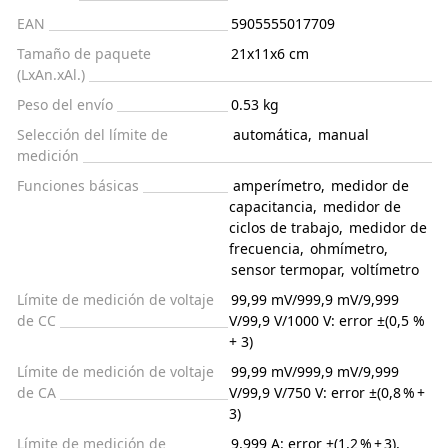
EAN
5905555017709
Tamaño de paquete
21x11x6 cm
(LxAn.xAl.)
Peso del envío
0.53 kg
Selección del límite de
automática
,
manual
medición
Funciones básicas
amperímetro
,
medidor de
capacitancia
,
medidor de
ciclos de trabajo
,
medidor de
frecuencia
,
ohmímetro
,
sensor termopar
,
voltímetro
Límite de medición de voltaje
99,99 mV/999,9 mV/9,999
de CC
V/99,9 V/1000 V: error ±(0,5 %
+ 3)
Límite de medición de voltaje
99,99 mV/999,9 mV/9,999
de CA
V/99,9 V/750 V: error ±(0,8 % +
3)
Límite de medición de
9,999 A: error ±(1,2 % + 3),