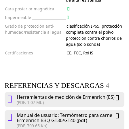
de alta resistencia
Cara posterior magnética
Impermeable
Grado de protección anti-
clasificación IP65, protección
humedad/resistencia al agua
completa contra el polvo,
protección contra chorros de
agua (solo sonda)
Certificaciones
CE, FCC, RoHS
REFERENCIAS Y DESCARGAS
4
Herramientas de medición de Ermenrich (ES)
(PDF, 1.07 Mb)
Manual de usuario: Termómetro para carne
Ermenrich BBQ GT30/GT40 (pdf)
(PDF, 709.65 Kb)